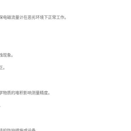
保电磁流量计在恶劣环境下正常工作。
蚀现象。
正。
学物质的堆积影响测量精度。
。
适的防护措施或设备。