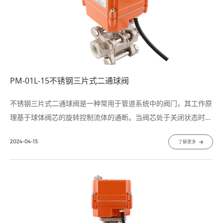
PM-01L-15不锈钢三片式二通球阀
不锈钢三片式二通球阀是一种常用于管道系统中的阀门，其工作原
理基于球体阀芯的旋转控制流体的通断。当阀芯处于关闭状态时，
球体阀芯密封在阀座上，阻止了管道中的流体通过；而当阀芯旋转
2024-04-15
了解更多
到开启状态时，流体可以自由流过球体，实现管道中的连通。