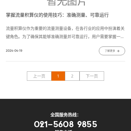
掌握流量积算仪的使用技巧：准确测量、可靠运行
流量积算仪​作为重要的流量测量设备，在各行业的应用中扮演着关
键角色。为了确保其能够准确测量并可靠运行，用户需要掌握一些
使用技巧和注意事项。1. 设备选型与安装选择适合的型号在选购流
2024-04-19
了解更多
量积算仪时，应根据实际需求选择适合的型号。考虑流体性质、流
量范围、压力温度等因素，选择精度高、稳定性好的型号。
上一页
1
2
下一页
全国服务热线：
021-5608 9855