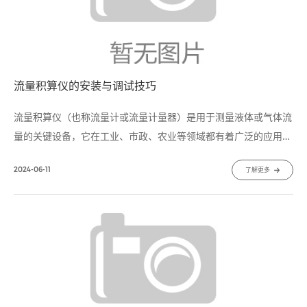
流量积算仪的安装与调试技巧
流量积算仪​（也称流量计或流量计量器）是用于测量液体或气体流
量的关键设备，它在工业、市政、农业等领域都有着广泛的应用。
正确的安装和调试对于确保流量积算仪的准确性和可靠性至关重
2024-06-11
了解更多
要。1. 安装前的准备工作a. 确定安装位置：选择离流体源头和下
游设备较近的位置，以确保流量测量准确。