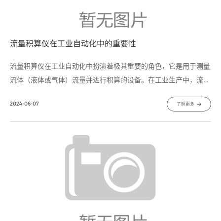
流量积算仪在工业自动化中的重要性
流量积算仪​在工业自动化中扮演着极其重要的角色，它是用于测量
流体（液体或气体）流量并进行积算的设备。在工业生产中，流量
积算仪的应用涵盖了许多领域，包括石油化工、水处理、能源行业
2024-06-07
了解更多
等，其重要性体现在以下几个方面：流程控制和优化：流量积算仪
可以实时监测流体的流量情况，帮助企业进行流程控制和优化。通
过对流量数据的分析，可以调整生产参数，提高生产效率，降低能
耗，减少生产成本。