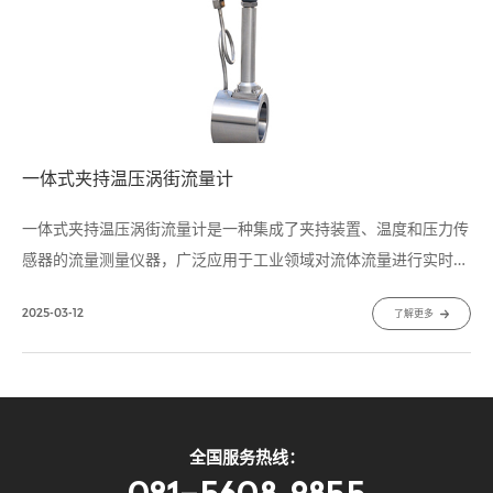
一体式夹持温压涡街流量计
一体式夹持温压涡街流量计是一种集成了夹持装置、温度和压力传
感器的流量测量仪器，广泛应用于工业领域对流体流量进行实时监
测和计量。这种流量计以其便捷的安装方式、多功能的特点，为工
2025-03-12
了解更多
业流量测量提供了更加方便和准确的解决方案。
全国服务热线：
021-5608 9855