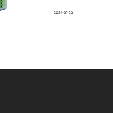
2024-01-20