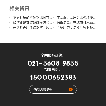
相关资讯
不同材质的不锈钢球阀在性能上有哪些差异？如何选择合适的材质？
在高温、高压等恶劣环境下磁翻板液位计的性能是否会受影响？
如何正确安装磁翻板液位计？安装过程中有哪些要点和注意事项？
涡街流量计在城市排水系统中的应用案例
在选择差压变送器时，应该重点关注哪些技术参数和规格？
了解压力变送器厂家的技术创新与发展趋势
全国服务热线：
021-5608 9855
销售电话：
15000652383
与我们取得联系