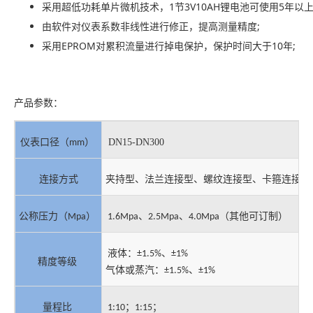
采用超低功耗单片微机技术，1节3V10AH锂电池可使用5年以上
由软件对仪表系数非线性进行修正，提高测量精度;
采用EPROM对累积流量进行掉电保护，保护时间大于10年;
产品参数：
）
DN15-DN300
仪表口径（
mm
连接方式
夹持型、
、卡箍连接型
法兰连接型、螺纹连接型
）
、
、
（其他可订制）
公称压力（
Mpa
1.6Mpa
2.5Mpa
4.0Mpa
液体：
、
±1.5%
±1%
精度等级
、
气体或蒸汽：
±1.5%
±1%
；
；
量程比
1:10
1:15