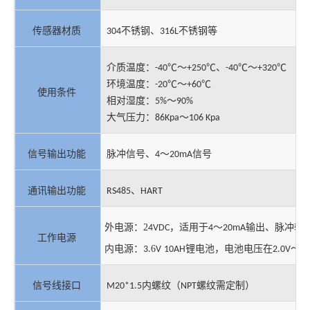
不锈钢、
不锈钢等
传感器材质
304
316L
介质温度：
～
、
～
-40℃
+250℃
-40℃
+320℃
环境温度：
～
-20℃
+60℃
使用条件
相对湿度：
～
5%
90%
大气压力：
～
86Kpa
106 Kpa
脉冲信号、
～
信号
信号输出功能
4
20mA
、
通讯输出功能
RS485
HART
2
，适用于
～
输出、脉冲输
外电源：
4VDC
4
20mA
工作电源
6
锂电池，电池电压在
～
内电源：
3.
V
10AH
2.0V
3.
内螺纹
（
螺纹需定制
）
信号线接口
M20*1.5
NPT