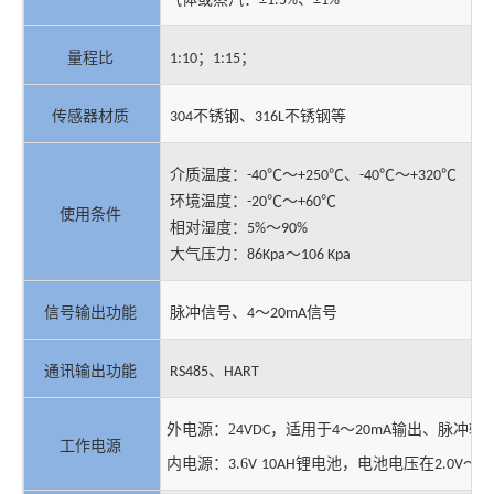
气体或蒸汽：
±1.5%
±1%
；
；
量程比
1:10
1:15
不锈钢、
不锈钢等
传感器材质
304
316L
介质温度：
～
、
～
-40℃
+250℃
-40℃
+320℃
环境温度：
～
-20℃
+60℃
使用条件
相对湿度：
～
5%
90%
大气压力：
～
86Kpa
106 Kpa
脉冲信号、
～
信号
信号输出功能
4
20mA
、
通讯输出功能
RS485
HART
2
，适用于
～
输出、脉冲输
外电源：
4VDC
4
20mA
工作电源
6
锂电池，电池电压在
～
内电源：
3.
V
10AH
2.0V
3.