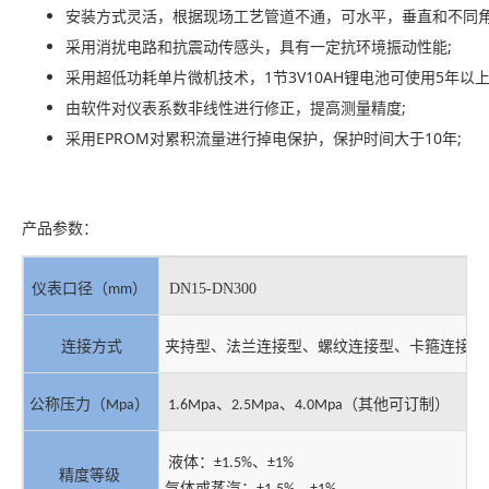
安装方式灵活，根据现场工艺管道不通，可水平，垂直和不同角
采用消扰电路和抗震动传感头，具有一定抗环境振动性能;
采用超低功耗单片微机技术，1节3V10AH锂电池可使用5年以上
由软件对仪表系数非线性进行修正，提高测量精度;
采用EPROM对累积流量进行掉电保护，保护时间大于10年;
产品参数：
）
DN15-DN300
仪表口径（
mm
连接方式
夹持型、
、卡箍连接型
法兰连接型、螺纹连接型
）
、
、
（其他可订制）
公称压力（
Mpa
1.6Mpa
2.5Mpa
4.0Mpa
液体：
、
±1.5%
±1%
精度等级
、