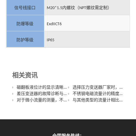
内螺纹
（
螺纹需定制
）
信号线接口
M20*1.5
NPT
防爆等级
ExdIICT6
防护等级
IP65
相关资讯
磁翻板液位计的显示清晰度在不同光照条件下如何保障？
选择压力变送器厂家时，如何平衡产品质量和价格？
差压变送器的故障诊断与维护：常见故障原因、诊断方法和维护技巧
不锈钢电磁流量计的精度如何保证？误差范围是多少？
对于微小流量的测量，不锈钢电磁流量计是否适用？精度如何？
与其他类型的流量计相比，涡轮流量计的优势和劣势分别是什么？在什么情况下更适合选择涡轮流量计？
全国服务热线：